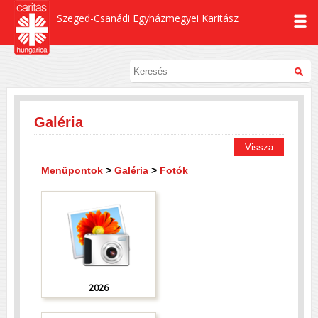
Szeged-Csanádi Egyházmegyei Karitász
Galéria
Vissza
Menüpontok
>
Galéria
>
Fotók
2026