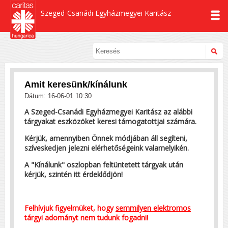
Szeged-Csanádi Egyházmegyei Karitász
Amit keresünk/kínálunk
Dátum: 16-06-01 10:30
A Szeged-Csanádi Egyházmegyei Karitász az alábbi
tárgyakat eszközöket keresi támogatottjai számára.
Kérjük, amennyiben Önnek módjában áll segíteni,
szíveskedjen jelezni elérhetőségeink valamelyikén.
A "Kínálunk" oszlopban feltüntetett tárgyak után
kérjük, szintén itt érdeklődjön!
Felhívjuk figyelmüket, hogy
semmilyen elektromos
tárgyi adományt nem tudunk fogadni!