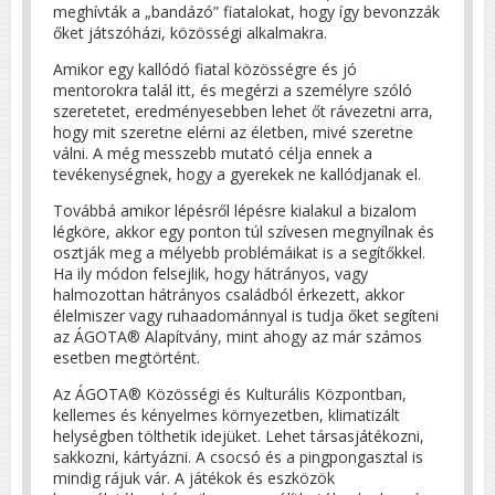
meghívták a „bandázó” fiatalokat, hogy így bevonzzák
őket játszóházi, közösségi alkalmakra.
Amikor egy kallódó fiatal közösségre és jó
mentorokra talál itt, és megérzi a személyre szóló
szeretetet, eredményesebben lehet őt rávezetni arra,
hogy mit szeretne elérni az életben, mivé szeretne
válni. A még messzebb mutató célja ennek a
tevékenységnek, hogy a gyerekek ne kallódjanak el.
Továbbá amikor lépésről lépésre kialakul a bizalom
légköre, akkor egy ponton túl szívesen megnyílnak és
osztják meg a mélyebb problémáikat is a segítőkkel.
Ha ily módon felsejlik, hogy hátrányos, vagy
halmozottan hátrányos családból érkezett, akkor
élelmiszer vagy ruhaadománnyal is tudja őket segíteni
az ÁGOTA® Alapítvány, mint ahogy az már számos
esetben megtörtént.
Az ÁGOTA® Közösségi és Kulturális Központban,
kellemes és kényelmes környezetben, klimatizált
helységben tölthetik idejüket. Lehet társasjátékozni,
sakkozni, kártyázni. A csocsó és a pingpongasztal is
mindig rájuk vár. A játékok és eszközök