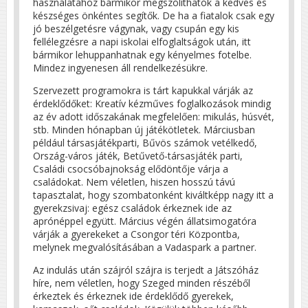
használatához bármikor megszólíthatók a kedves és
készséges önkéntes segítők. De ha a fiatalok csak egy
jó beszélgetésre vágynak, vagy csupán egy kis
fellélegzésre a napi iskolai elfoglaltságok után, itt
bármikor lehuppanhatnak egy kényelmes fotelbe.
Mindez ingyenesen áll rendelkezésükre.
Szervezett programokra is tárt kapukkal várják az
érdeklődőket: Kreatív kézműves foglalkozások mindig
az év adott időszakának megfelelően: mikulás, húsvét,
stb. Minden hónapban új játékötletek. Márciusban
például társasjátékparti, Bűvös számok vetélkedő,
Ország-város játék, Betűvető-társasjáték parti,
Családi csocsóbajnokság elődöntője várja a
családokat. Nem véletlen, hiszen hosszú távú
tapasztalat, hogy szombatonként kiváltképp nagy itt a
gyerekzsivaj: egész családok érkeznek ide az
aprónéppel együtt. Március végén állatsimogatóra
várják a gyerekeket a Csongor téri Központba,
melynek megvalósításában a Vadaspark a partner.
Az indulás után szájról szájra is terjedt a Játszóház
híre, nem véletlen, hogy Szeged minden részéből
érkeztek és érkeznek ide érdeklődő gyerekek,