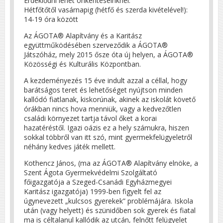
Érdeklődni lehet önkénteseinknél:
Hétfőtőtől vasárnapig (hétfő és szerda kivételével!):
14-19 óra között
Az ÁGOTA® Alapítvány és a Karitász
együttműködésében szerveződik a ÁGOTA®
Játszóház, mely 2015 ősze óta új helyen, a ÁGOTA®
Közösségi és Kulturális Központban.
A kezdeményezés 15 éve indult azzal a céllal, hogy
barátságos teret és lehetőséget nyújtson minden
kallódó fiatlanak, kiskorúnak, akinek az iskolát követő
órákban nincs hova menniük, vagy a kedvezőtlen
családi környezet tartja távol őket a korai
hazatéréstől. Igazi oázis ez a hely számukra, hiszen
sokkal többről van itt szó, mint gyermekfelügyeletről
néhány kedves játék mellett.
Kothencz János, (ma az ÁGOTA® Alapítvány elnöke, a
Szent Ágota Gyermekvédelmi Szolgáltató
főigazgatója a Szeged-Csanádi Egyházmegyei
Karitász igazgatója) 1999-ben figyelt fel az
úgynevezett „kulcsos gyerekek” problémájára. Iskola
után (vagy helyett) és szünidőben sok gyerek és fiatal
ma is céltalanul kallódik az utcán, felnőtt felügyelet