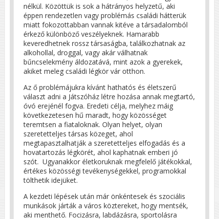
nélkül. Közöttük is sok a hátrányos helyzetű, aki
éppen rendezetlen vagy problémás családi hátterük
miatt fokozottabban vannak kitéve a társadalomból
érkező különböző veszélyeknek. Hamarabb
keveredhetnek rossz társaságba, találkozhatnak az
alkohollal, droggal, vagy akár válhatnak
bűncselekmény áldozatává, mint azok a gyerekek,
akiket meleg családi légkör vár otthon.
Az ő problémájukra kívánt hathatós és életszerű
választ adni a Játszóház létre hozása annak megtartó,
óvó erejénél fogva. Eredeti célja, melyhez máig
következetesen hű maradt, hogy közösséget
teremtsen a fiataloknak. Olyan helyet, olyan
szeretetteljes társas közeget, ahol
megtapasztalhatják a szeretetteljes elfogadás és a
hovatartozás légkörét, ahol kaphatnak emberi jó
szót. Ugyanakkor életkoruknak megfelelő játékokkal,
értékes közösségi tevékenységekkel, programokkal
tölthetik idejüket.
A kezdeti lépések után már önkéntesek és szociális
munkások járták a város köztereket, hogy mentsék,
aki menthető. Focizásra, labdázásra, sportolásra