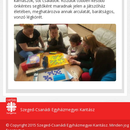
kamaszok, sőt családok. Közülük többen később
önkéntes segítőként maradnak jelen a Játszóház
életében, meghatározva annak arculatát, barátságos,
vonzó légkörét.
Szeged-Csanádi Egyházmegyei Karitász
© Copyright 2015 Szeged-Csanádi Egyházmegyei Karitász. Minden jog