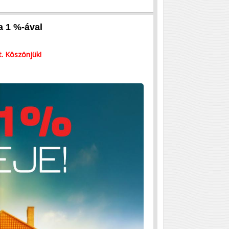
a 1 %-ával
. Köszönjük!