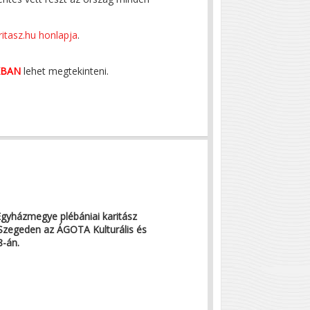
ritasz.hu honlapja
.
KBAN
lehet megtekinteni.
gyházmegye plébániai karitász
 Szegeden az ÁGOTA Kulturális és
8-án.