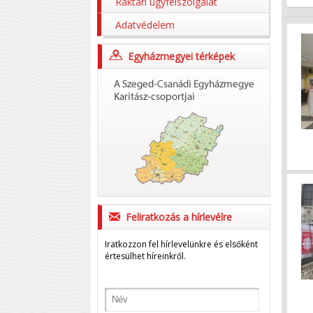
Raktári ügyfélszolgálat
Adatvédelem
Egyházmegyei térképek
Feliratkozás a hírlevélre
Iratkozzon fel hírlevelünkre és elsőként
értesülhet híreinkről.