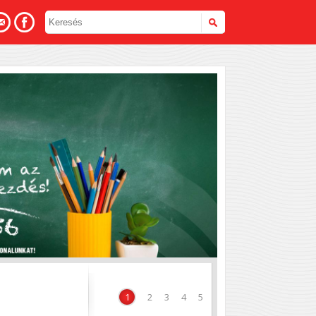
hoz
1
2
3
4
5