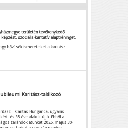
Egyházmegye területén tevékenykedő
épzést, szociális-karitatív alaptréninget.
ogy bővítsék ismereteiket a karitász
jubileumi Karitász-találkozó
ritász – Caritas Hungarica, ugyanis
ért, és 35 éve alakult újjá. Ebből a
zágos zarándoklatunkat 2026. május 30-
ntes vett részt az ország minden