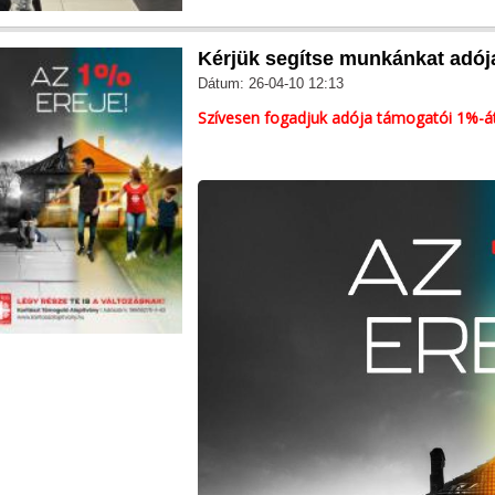
Kérjük segítse munkánkat adój
Dátum: 26-04-10 12:13
Szívesen fogadjuk adója támogatói 1%-át