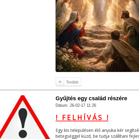
Tovább
Gyűjtés egy család részére
Dátum: 26-02-17 11:26
! F E L H Í V Á S !
Egy kis településen élő anyuka kér segítsé
betegséggel küzd, be tudja szállítani fej