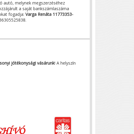
ató autó, melynek megszerzéséhez
hozzájárult a saját bankszámlaszáma
okat fogadja:
Varga Renáta 11773353-
 +36305525838.
sonyi jótékonysági vásárunk
! A helyszín