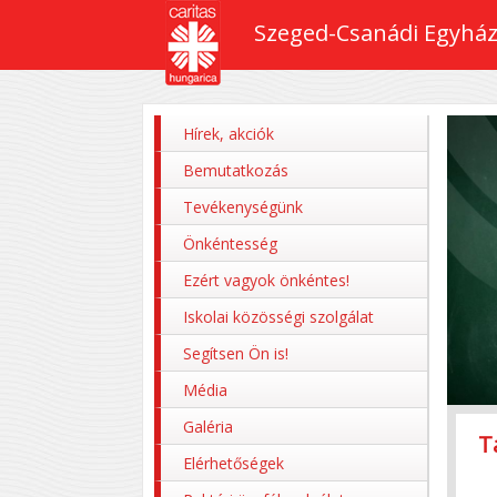
Szeged-Csanádi Egyház
Hírek, akciók
Bemutatkozás
Tevékenységünk
Önkéntesség
Ezért vagyok önkéntes!
Iskolai közösségi szolgálat
Segítsen Ön is!
Média
Galéria
T
Z
P
M
P
Elérhetőségek