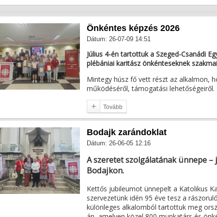
Önkéntes képzés 2026
Dátum: 26-07-09 14:51
Július 4-én tartottuk a Szeged-Csanádi 
plébániai karitász önkénteseknek szakmai k
Mintegy húsz fő vett részt az alkalmon, h
működéséről, támogatási lehetőségeiről.
Tovább
Bodajk zarándoklat
Dátum: 26-06-05 12:16
A szeretet szolgálatának ünnepe – 
Bodajkon.
Kettős jubileumot ünnepelt a Katolikus Ka
szervezetünk idén 95 éve tesz a rászorulók
különleges alkalomból tartottuk meg ors
án, amelyen közel 800 munkatárs és önké