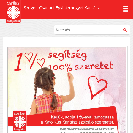
Szeged-Csanádi Egyházmegyei Karitász