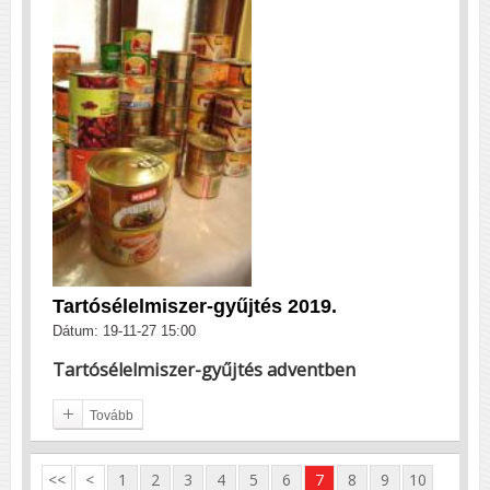
Tartósélelmiszer-gyűjtés 2019.
Dátum: 19-11-27 15:00
Tartósélelmiszer-gyűjtés adventben
Tovább
<<
<
1
2
3
4
5
6
7
8
9
10