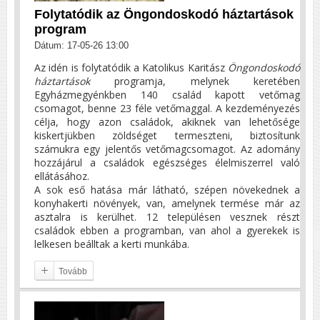
Folytatódik az Öngondoskodó háztartások
program
Dátum: 17-05-26 13:00
Az idén is folytatódik a Katolikus Karitász
Öngondoskodó
háztartások
programja, melynek keretében
Egyházmegyénkben 140 család kapott vetőmag
csomagot, benne 23 féle vetőmaggal. A kezdeményezés
célja, hogy azon családok, akiknek van lehetősége
kiskertjükben zöldséget termeszteni, biztosítunk
számukra egy jelentős vetőmagcsomagot. Az adomány
hozzájárul a családok egészséges élelmiszerrel való
ellátásához.
A sok eső hatása már látható, szépen növekednek a
konyhakerti növények, van, amelynek termése már az
asztalra is kerülhet. 12 településen vesznek részt
családok ebben a programban, van ahol a gyerekek is
lelkesen beálltak a kerti munkába.
Tovább