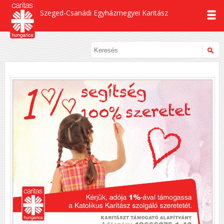
Szeged-Csanádi Egyházmegyei Karitász