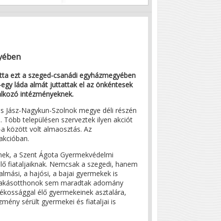
gyében
otta ezt a szeged-csanádi egyházmegyében
-egy láda almát juttattak el az önkéntesek
lalkozó intézményeknek.
s Jász-Nagykun-Szolnok megye déli részén
Több településen szerveztek ilyen akciót
a között volt almaosztás. Az
akcióban.
eknek, a Szent Ágota Gyermekvédelmi
lő fiataljaiknak. Nemcsak a szegedi, hanem
lmási, a hajósi, a bajai gyermekek is
 lakásotthonok sem maradtak adomány
atékossággal élő gyermekeinek asztalára,
ény sérült gyermekei és fiataljai is