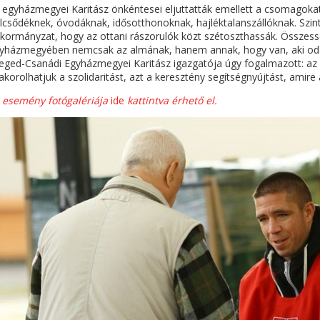
 egyházmegyei Karitász önkéntesei eljuttatták emellett a csomagokat
lcsődéknek, óvodáknak, idősotthonoknak, hajléktalanszállóknak. Szi
kormányzat, hogy az ottani rászorulók közt szétoszthassák. Összess
yházmegyében nemcsak az almának, hanem annak, hogy van, aki odaf
eged-Csanádi Egyházmegyei Karitász igazgatója úgy fogalmazott: az il
akorolhatjuk a szolidaritást, azt a keresztény segítségnyújtást, amire
 esemény fotógalériája
ide
kattintva érhető el.