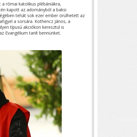
 a római katolikus plébániákra,
ntén kapott az adományból a baksi
égében tehát sok ezer ember örülhetett az
igyel a sorsára. Kothencz János, a
yen típusú akciókon keresztül is
 az Evangélium tanít bennünket.