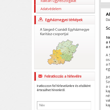
Raktári ügyfélszolgálat
Adatvédelem
A
Egyházmegyei térképek
Dá
So
Ne
a 
a 
A 
os
a 
eg
Feliratkozás a hírlevélre
Ju
Sz
Iratkozzon fel hírlevelünkre és elsőként
a 
értesülhet híreinkről.
ka
né
va
ka