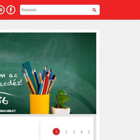
hoz
1
2
3
4
5