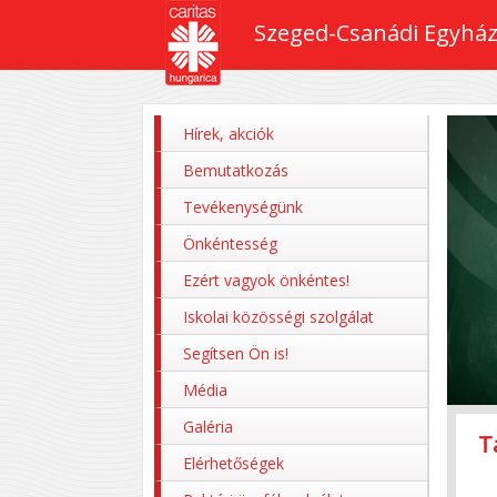
Szeged-Csanádi Egyház
Hírek, akciók
Bemutatkozás
Tevékenységünk
Önkéntesség
Ezért vagyok önkéntes!
Iskolai közösségi szolgálat
Segítsen Ön is!
Média
Galéria
T
Z
P
M
P
Elérhetőségek