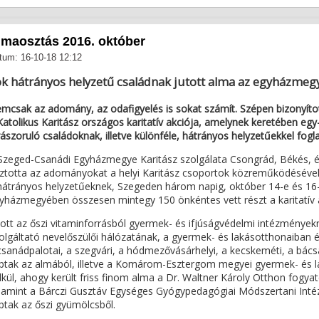
lmaosztás 2016. október
tum: 16-10-18 12:12
k hátrányos helyzetű családnak jutott alma az egyházme
mcsak az adomány, az odafigyelés is sokat számít. Szépen bizonyít
Katolikus Karitász országos karitatív akciója, amelynek keretében egy
rászoruló családoknak, illetve különféle, hátrányos helyzetűekkel fog
Szeged-Csanádi Egyházmegye Karitász szolgálata Csongrád, Békés, é
ztotta az adományokat a helyi Karitász csoportok közreműködésével. 
hátrányos helyzetűeknek, Szegeden három napig, október 14-e és 16-
yházmegyében összesen mintegy 150 önkéntes vett részt a karitatív 
tott az őszi vitaminforrásból gyermek- és ifjúságvédelmi intézmény
olgáltató nevelőszülői hálózatának, a gyermek- és lakásotthonaiban é
csanádpalotai, a szegvári, a hódmezővásárhelyi, a kecskeméti, a bácsa
ptak az almából, illetve a Komárom-Esztergom megyei gyermek- és
lkül, ahogy került friss finom alma a Dr. Waltner Károly Otthon fogy
lamint a Bárczi Gusztáv Egységes Gyógypedagógiai Módszertani Intézm
ptak az őszi gyümölcsből.