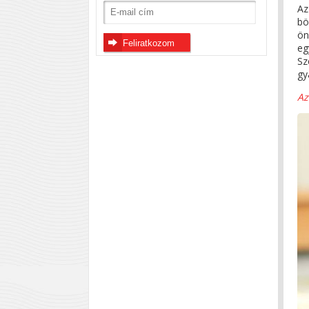
Az
bö
ön
eg
Sz
gy
Az