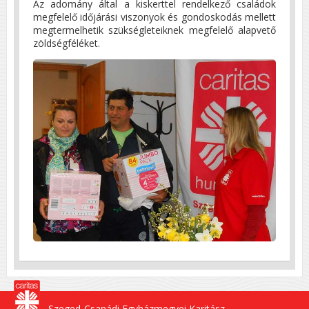
Az adomány által a kiskerttel rendelkező családok
megfelelő időjárási viszonyok és gondoskodás mellett
megtermelhetik szükségleteiknek megfelelő alapvető
zöldségféléket.
Szeged-Csanádi Egyházmegyei Karitász