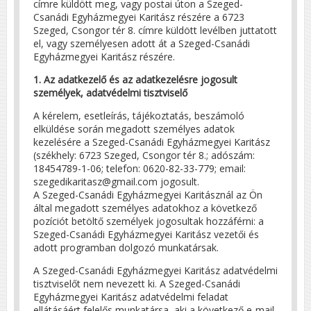
címre küldött meg, vagy postai úton a Szeged-
Csanádi Egyházmegyei Karitász részére a 6723
Szeged, Csongor tér 8. címre küldött levélben juttatott
el, vagy személyesen adott át a Szeged-Csanádi
Egyházmegyei Karitász részére.
1. Az adatkezelő és az adatkezelésre jogosult
személyek, adatvédelmi tisztviselő
A kérelem, esetleírás, tájékoztatás, beszámoló
elküldése során megadott személyes adatok
kezelésére a Szeged-Csanádi Egyházmegyei Karitász
(székhely: 6723 Szeged, Csongor tér 8.; adószám:
18454789-1-06; telefon: 0620-82-33-779; email:
szegedikaritasz@gmail.com jogosult.
A Szeged-Csanádi Egyházmegyei Karitásznál az Ön
által megadott személyes adatokhoz a következő
pozíciót betöltő személyek jogosultak hozzáférni: a
Szeged-Csanádi Egyházmegyei Karitász vezetői és
adott programban dolgozó munkatársak.
A Szeged-Csanádi Egyházmegyei Karitász adatvédelmi
tisztviselőt nem nevezett ki. A Szeged-Csanádi
Egyházmegyei Karitász adatvédelmi feladat
ellátásáért felelős munkatársa, aki a következő e-mail