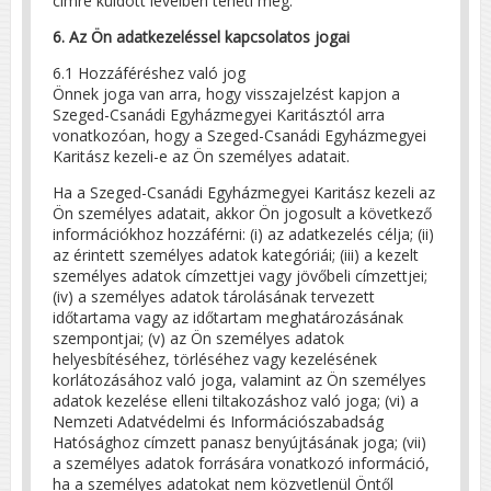
címre küldött levélben teheti meg.
6. Az Ön adatkezeléssel kapcsolatos jogai
6.1 Hozzáféréshez való jog
Önnek joga van arra, hogy visszajelzést kapjon a
Szeged-Csanádi Egyházmegyei Karitásztól arra
vonatkozóan, hogy a Szeged-Csanádi Egyházmegyei
Karitász kezeli-e az Ön személyes adatait.
Ha a Szeged-Csanádi Egyházmegyei Karitász kezeli az
Ön személyes adatait, akkor Ön jogosult a következő
információkhoz hozzáférni: (i) az adatkezelés célja; (ii)
az érintett személyes adatok kategóriái; (iii) a kezelt
személyes adatok címzettjei vagy jövőbeli címzettjei;
(iv) a személyes adatok tárolásának tervezett
időtartama vagy az időtartam meghatározásának
szempontjai; (v) az Ön személyes adatok
helyesbítéséhez, törléséhez vagy kezelésének
korlátozásához való joga, valamint az Ön személyes
adatok kezelése elleni tiltakozáshoz való joga; (vi) a
Nemzeti Adatvédelmi és Információszabadság
Hatósághoz címzett panasz benyújtásának joga; (vii)
a személyes adatok forrására vonatkozó információ,
ha a személyes adatokat nem közvetlenül Öntől