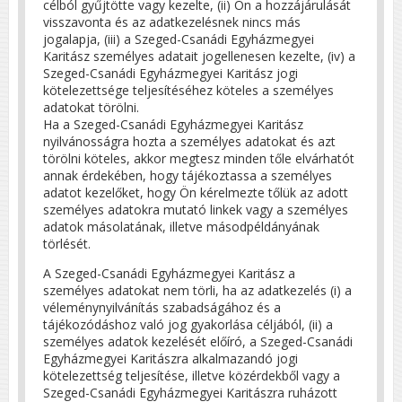
célból gyűjtötte vagy kezelte, (ii) Ön a hozzájárulását
visszavonta és az adatkezelésnek nincs más
jogalapja, (iii) a Szeged-Csanádi Egyházmegyei
Karitász személyes adatait jogellenesen kezelte, (iv) a
Szeged-Csanádi Egyházmegyei Karitász jogi
kötelezettsége teljesítéséhez köteles a személyes
adatokat törölni.
Ha a Szeged-Csanádi Egyházmegyei Karitász
nyilvánosságra hozta a személyes adatokat és azt
törölni köteles, akkor megtesz minden tőle elvárhatót
annak érdekében, hogy tájékoztassa a személyes
adatot kezelőket, hogy Ön kérelmezte tőlük az adott
személyes adatokra mutató linkek vagy a személyes
adatok másolatának, illetve másodpéldányának
törlését.
A Szeged-Csanádi Egyházmegyei Karitász a
személyes adatokat nem törli, ha az adatkezelés (i) a
véleménynyilvánítás szabadságához és a
tájékozódáshoz való jog gyakorlása céljából, (ii) a
személyes adatok kezelését előíró, a Szeged-Csanádi
Egyházmegyei Karitászra alkalmazandó jogi
kötelezettség teljesítése, illetve közérdekből vagy a
Szeged-Csanádi Egyházmegyei Karitászra ruházott