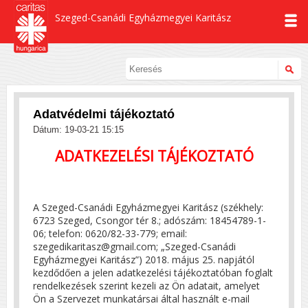
Szeged-Csanádi Egyházmegyei Karitász
Adatvédelmi tájékoztató
Dátum: 19-03-21 15:15
ADATKEZELÉSI TÁJÉKOZTATÓ
A Szeged-Csanádi Egyházmegyei Karitász (székhely:
6723 Szeged, Csongor tér 8.; adószám: 18454789-1-
06; telefon: 0620/82-33-779; email:
szegedikaritasz@gmail.com; „Szeged-Csanádi
Egyházmegyei Karitász”) 2018. május 25. napjától
kezdődően a jelen adatkezelési tájékoztatóban foglalt
rendelkezések szerint kezeli az Ön adatait, amelyet
Ön a Szervezet munkatársai által használt e-mail