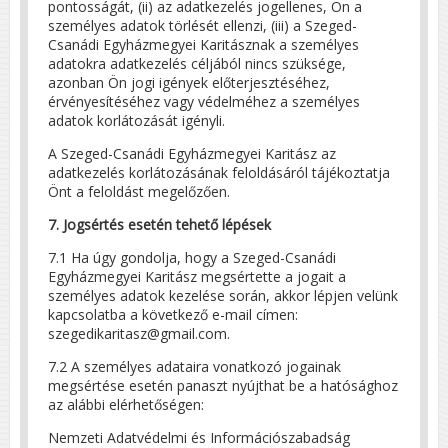
pontosságát, (ii) az adatkezelés jogellenes, Ön a
személyes adatok törlését ellenzi, (iii) a Szeged-
Csanádi Egyházmegyei Karitásznak a személyes
adatokra adatkezelés céljából nincs szüksége,
azonban Ön jogi igények előterjesztéséhez,
érvényesítéséhez vagy védelméhez a személyes
adatok korlátozását igényli.
A Szeged-Csanádi Egyházmegyei Karitász az
adatkezelés korlátozásának feloldásáról tájékoztatja
Önt a feloldást megelőzően.
7. Jogsértés esetén tehető lépések
7.1 Ha úgy gondolja, hogy a Szeged-Csanádi
Egyházmegyei Karitász megsértette a jogait a
személyes adatok kezelése során, akkor lépjen velünk
kapcsolatba a következő e-mail címen:
szegedikaritasz@gmail.com.
7.2 A személyes adataira vonatkozó jogainak
megsértése esetén panaszt nyújthat be a hatósághoz
az alábbi elérhetőségen:
Nemzeti Adatvédelmi és Információszabadság