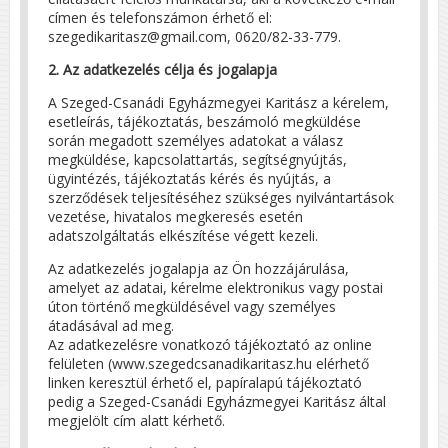
címen és telefonszámon érhető el:
szegedikaritasz@gmail.com, 0620/82-33-779.
2. Az adatkezelés célja és jogalapja
A Szeged-Csanádi Egyházmegyei Karitász a kérelem,
esetleírás, tájékoztatás, beszámoló megküldése
során megadott személyes adatokat a válasz
megküldése, kapcsolattartás, segítségnyújtás,
ügyintézés, tájékoztatás kérés és nyújtás, a
szerződések teljesítéséhez szükséges nyilvántartások
vezetése, hivatalos megkeresés esetén
adatszolgáltatás elkészítése végett kezeli.
Az adatkezelés jogalapja az Ön hozzájárulása,
amelyet az adatai, kérelme elektronikus vagy postai
úton történő megküldésével vagy személyes
átadásával ad meg.
Az adatkezelésre vonatkozó tájékoztató az online
felületen (www.szegedcsanadikaritasz.hu elérhető
linken keresztül érhető el, papíralapú tájékoztató
pedig a Szeged-Csanádi Egyházmegyei Karitász által
megjelölt cím alatt kérhető.