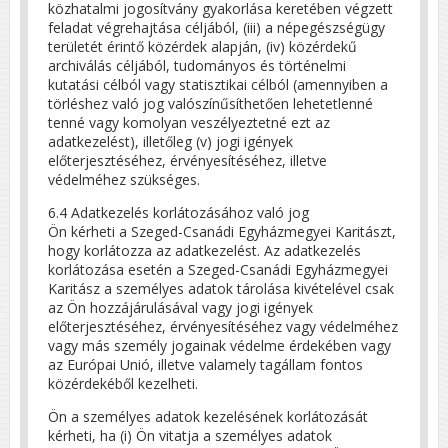
közhatalmi jogosítvány gyakorlása keretében végzett
feladat végrehajtása céljából, (iii) a népegészségügy
területét érintő közérdek alapján, (iv) közérdekű
archiválás céljából, tudományos és történelmi
kutatási célból vagy statisztikai célból (amennyiben a
törléshez való jog valószínűsíthetően lehetetlenné
tenné vagy komolyan veszélyeztetné ezt az
adatkezelést), illetőleg (v) jogi igények
előterjesztéséhez, érvényesítéséhez, illetve
védelméhez szükséges.
6.4 Adatkezelés korlátozásához való jog
Ön kérheti a Szeged-Csanádi Egyházmegyei Karitászt,
hogy korlátozza az adatkezelést. Az adatkezelés
korlátozása esetén a Szeged-Csanádi Egyházmegyei
Karitász a személyes adatok tárolása kivételével csak
az Ön hozzájárulásával vagy jogi igények
előterjesztéséhez, érvényesítéséhez vagy védelméhez
vagy más személy jogainak védelme érdekében vagy
az Európai Unió, illetve valamely tagállam fontos
közérdekéből kezelheti.
Ön a személyes adatok kezelésének korlátozását
kérheti, ha (i) Ön vitatja a személyes adatok