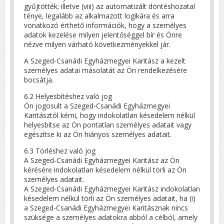
gyűjtötték; illetve (viii) az automatizált döntéshozatal
ténye, legalább az alkalmazott logikára és arra
vonatkozó érthető információk, hogy a személyes
adatok kezelése milyen jelentőséggel bír és Önre
nézve milyen várható következményekkel jár.
A Szeged-Csanádi Egyházmegyei Karitász a kezelt
személyes adatai másolatát az Ön rendelkezésére
bocsátja.
6.2 Helyesbítéshez való jog
Ön jogosult a Szeged-Csanádi Egyházmegyei
Karitásztól kérni, hogy indokolatlan késedelem nélkül
helyesbítse az Ön pontatlan személyes adatait vagy
egészítse ki az Ön hiányos személyes adatait.
6.3 Törléshez való jog
A Szeged-Csanádi Egyházmegyei Karitász az Ön
kérésére indokolatlan késedelem nélkül törli az Ön
személyes adatait.
A Szeged-Csanádi Egyházmegyei Karitász indokolatlan
késedelem nélkül törli az Ön személyes adatait, ha (i)
a Szeged-Csanádi Egyházmegyei Karitásznak nincs
szüksége a személyes adatokra abból a célból, amely