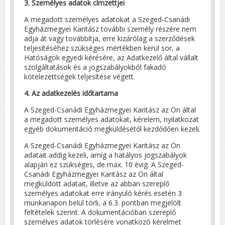
3. Személyes adatok címzettjei
A megadott személyes adatokat a Szeged-Csanádi
Egyházmegyei Karitász további személy részére nem
adja át vagy továbbítja, erre kizárólag a szerződések
teljesítéséhez szükséges mértékben kerül sor, a
Hatóságok egyedi kérésére, az Adatkezelő által vállalt
szolgáltatások és a jogszabályokból fakadó
kötelezettségek teljesítése végett.
4. Az adatkezelés időtartama
A Szeged-Csanádi Egyházmegyei Karitász az Ön által
a megadott személyes adatokat, kérelem, nyilatkozat
egyéb dokumentáció megküldésétől kezdődően kezeli.
A Szeged-Csanádi Egyházmegyei Karitász az Ön
adatait addig kezeli, amíg a hatályos jogszabályok
alapján ez szükséges, de max. 10 évig. A Szeged-
Csanádi Egyházmegyei Karitász az Ön által
megküldött adatait, illetve az abban szereplő
személyes adatokat erre irányuló kérés esetén 3
munkanapon belül törli, a 6.3. pontban megjelölt
feltételek szerint. A dokumentációban szereplő
személyes adatok törlésére vonatkozó kérelmet