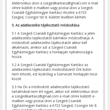
elektronikus úton a szegedikaritasz@gmail.com e-mail
címre küldött e-mailben vagy postai úton a Szeged-
Csanádi Egyházmegyei Karitász részére a 6723
Szeged, Csongor tér 8. küldött levélben kérheti.
5. Az adatkezelési tájékoztató módosítása
5.1 A Szeged-Csanádi Egyházmegyei Karitász a jelen
adatkezelési tájékoztatót bármikor módosíthatja. A
módosított adatkezelési tájékoztatót akkor kell
alkalmazni, amikor azt a Szeged-Csanádi
Egyházmegyei Karitász a honlapján nyilvánosságra
hozza.
5.2 A Szeged-Csanádi Egyházmegyei Karitász az
adatkezelési tájékoztató módosításáról Önt külön
nem értesíti, ezt kizárólag a Szervezet honlapján teszi
közzé.
5.3 Ha Ön a módosított adatkezelési tájékoztató
tartalmával nem ért egyet, akkor ezt elektronikus úton
a szegedikaritasz@gmail.com e-mail címre küldött e-
mailben vagy postai úton a Szeged-Csanádi
Egyházmegyei Karitász a 6723 Szeged, Csongor tér 8.