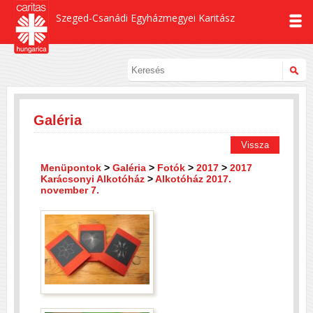
Szeged-Csanádi Egyházmegyei Karitász
Galéria
Vissza
Menüpontok
>
Galéria
>
Fotók
>
2017
>
2017
Karácsonyi Alkotóház
>
Alkotóház 2017.
november 7.