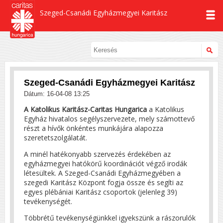
Szeged-Csanádi Egyházmegyei Karitász
Szeged-Csanádi Egyházmegyei Karitász
Dátum: 16-04-08 13:25
A Katolikus Karitász-Caritas Hungarica
a Katolikus
Egyház hivatalos segélyszervezete, mely számottevő
részt a hívők önkéntes munkájára alapozza
szeretetszolgálatát.
A minél hatékonyabb szervezés érdekében az
egyházmegyei hatókörű koordinációt végző irodák
létesültek. A Szeged-Csanádi Egyházmegyében a
szegedi Karitász Központ fogja össze és segíti az
egyes plébániai Karitász csoportok (jelenleg 39)
tevékenységét.
Többrétű tevékenységünkkel igyekszünk a rászorulók