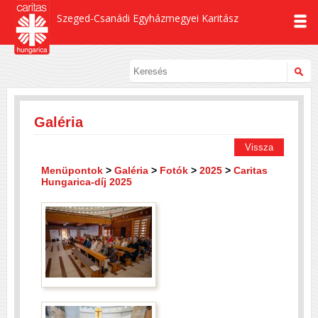
Szeged-Csanádi Egyházmegyei Karitász
Galéria
Vissza
Menüpontok
>
Galéria
>
Fotók
>
2025
>
Caritas
Hungarica-díj 2025