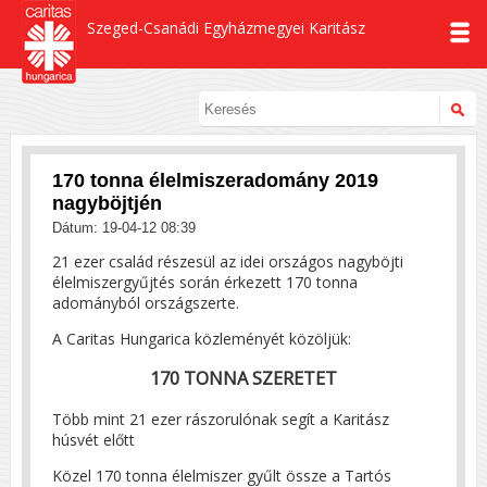
Szeged-Csanádi Egyházmegyei Karitász
170 tonna élelmiszeradomány 2019
nagyböjtjén
Dátum: 19-04-12 08:39
21 ezer család részesül az idei országos nagyböjti
élelmiszergyűjtés során érkezett 170 tonna
adományból országszerte.
A Caritas Hungarica közleményét közöljük:
170 TONNA SZERETET
Több mint 21 ezer rászorulónak segít a Karitász
húsvét előtt
Közel 170 tonna élelmiszer gyűlt össze a Tartós