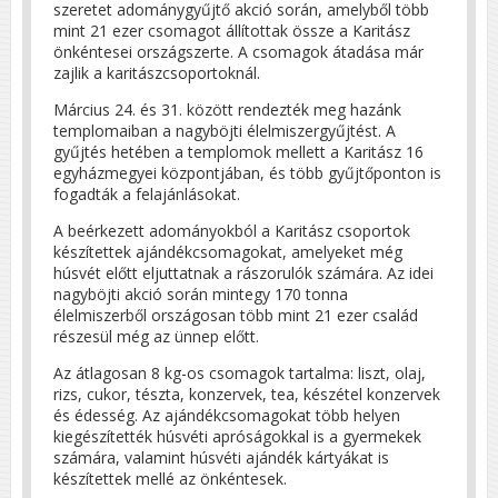
szeretet adománygyűjtő akció során, amelyből több
mint 21 ezer csomagot állítottak össze a Karitász
önkéntesei országszerte. A csomagok átadása már
zajlik a karitászcsoportoknál.
Március 24. és 31. között rendezték meg hazánk
templomaiban a nagyböjti élelmiszergyűjtést. A
gyűjtés hetében a templomok mellett a Karitász 16
egyházmegyei központjában, és több gyűjtőponton is
fogadták a felajánlásokat.
A beérkezett adományokból a Karitász csoportok
készítettek ajándékcsomagokat, amelyeket még
húsvét előtt eljuttatnak a rászorulók számára. Az idei
nagyböjti akció során mintegy 170 tonna
élelmiszerből országosan több mint 21 ezer család
részesül még az ünnep előtt.
Az átlagosan 8 kg-os csomagok tartalma: liszt, olaj,
rizs, cukor, tészta, konzervek, tea, készétel konzervek
és édesség. Az ajándékcsomagokat több helyen
kiegészítették húsvéti apróságokkal is a gyermekek
számára, valamint húsvéti ajándék kártyákat is
készítettek mellé az önkéntesek.