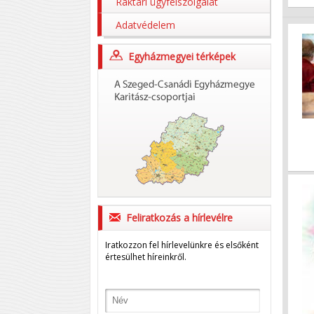
Raktári ügyfélszolgálat
Adatvédelem
Egyházmegyei térképek
Feliratkozás a hírlevélre
Iratkozzon fel hírlevelünkre és elsőként
értesülhet híreinkről.