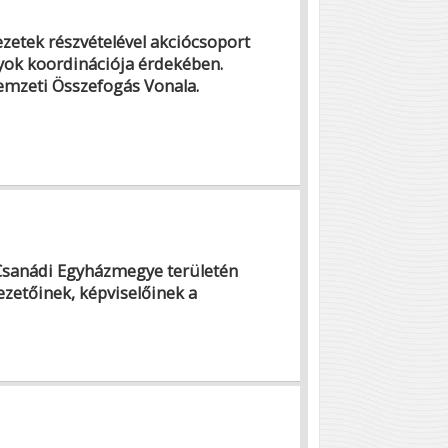
zetek részvételével akciócsoport
nyok koordinációja érdekében.
Nemzeti Összefogás Vonala.
-Csanádi Egyházmegye területén
zetőinek, képviselőinek a