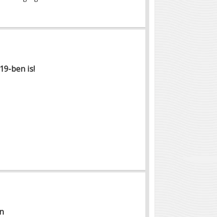
19-ben is!
n