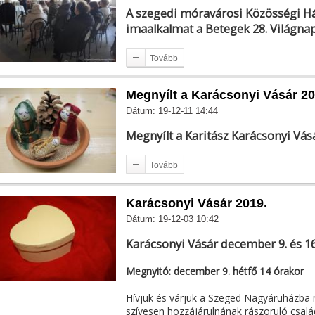
A szegedi móravárosi Közösségi H
imaalkalmat a Betegek 28. Világnap
Tovább
Megnyílt a Karácsonyi Vásár 20
Dátum: 19-12-11 14:44
Megnyílt a Karitász Karácsonyi Vá
Tovább
Karácsonyi Vásár 2019.
Dátum: 19-12-03 10:42
Karácsonyi Vásár december 9. és 16
Megnyitó: december 9. hétfő 14 órakor
Hívjuk és várjuk a Szeged Nagyáruházba m
szívesen hozzájárulnának rászoruló csal