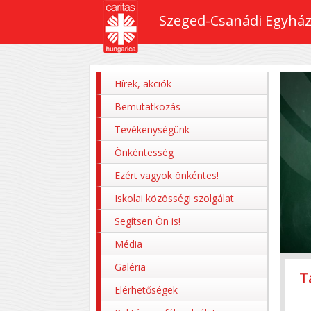
Szeged-Csanádi Egyház
Hírek, akciók
Bemutatkozás
Tevékenységünk
Önkéntesség
Ezért vagyok önkéntes!
Iskolai közösségi szolgálat
Segítsen Ön is!
Média
Galéria
T
Z
P
M
P
Elérhetőségek