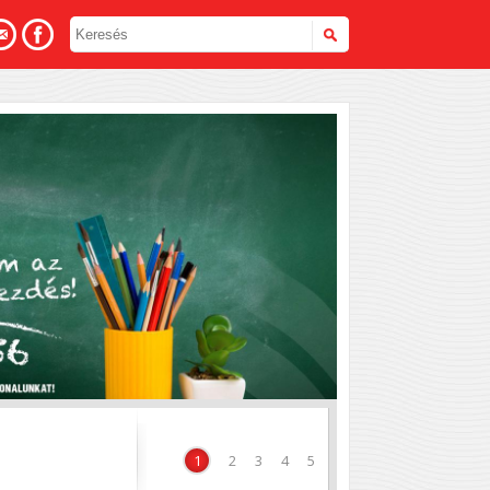
hoz
1
2
3
4
5