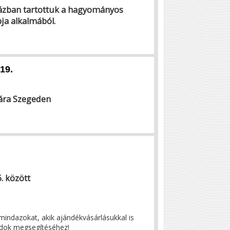
ázban tartottuk a hagyományos
ja alkalmából.
19.
sára Szegeden
. között
indazokat, akik ajándékvásárlásukkal is
ádok megsegítéséhez!