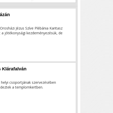
házán
Orosházi Jézus Szíve Plébánia Karitasz
tt a jótékonysági kezdeményezésük, de
s Klárafalván
 helyi csoportjának szervezésében
endeztek a templomkertben.