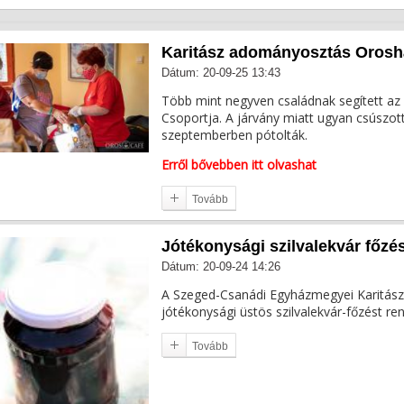
Karitász adományosztás Oros
Dátum: 20-09-25 13:43
Több mint negyven családnak segített az 
Csoportja. A járvány miatt ugyan csúszo
szeptemberben pótolták.
Erről bővebben itt olvashat
Tovább
Jótékonysági szilvalekvár főzé
Dátum: 20-09-24 14:26
A Szeged-Csanádi Egyházmegyei Karitász
jótékonysági üstös szilvalekvár-főzést r
Tovább