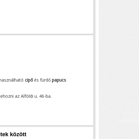
használható
cipő
és fürdő
papucs
hozni az Alföldi u. 46-ba.
tek között