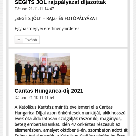
SEGÍTS JÓL rajzpályázat díjazottak
Dátum: 21-11-11 14:47
„SEGÍTS JÓL!” – RAJZ- ÉS FOTÓPÁLYÁZAT
Egyházmegyei eredményhirdetés
Tovább
Caritas Hungarica-díj 2021
Dátum: 21-10-11 11:54
A Katolikus Karitász már tíz éve ismeri el a Caritas
Hungarica Díjjal azon önkéntesek munkáját, akik hosszú
évek óta áldozatosan szolgálják rászoruló, magányos,
beteg embertársainkat. Idén 47 önkéntes részesült az
elismerésben, amelyet október 9-én, szombaton adott át
Spányi Antal püspök, a Katolikus Karitász elnöke és Écsy