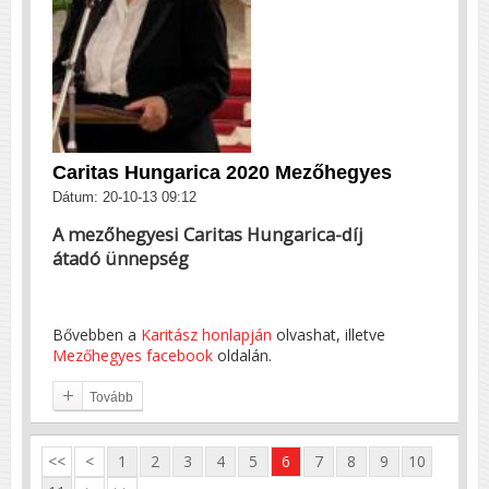
Caritas Hungarica 2020 Mezőhegyes
Dátum: 20-10-13 09:12
A mezőhegyesi Caritas Hungarica-díj
átadó ünnepség
Bővebben a
Karitász honlapján
olvashat, illetve
Mezőhegyes facebook
oldalán.
Tovább
<<
<
1
2
3
4
5
6
7
8
9
10