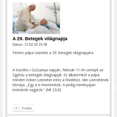
A 29. Betegek világnapja
Dátum: 21-02-10 15:39
Ferenc pápa üzenete a 29. betegek világnapjára.
A lourdes-i Szűzanya napján, február 11-én ünnepli az
Egyház a betegek világnapját. Ez alkalomból a pápa
minden évben üzenetet intéz a hívekhez. Idei üzenetének
témája: „Egy a ti mesteretek, ti pedig mindnyájan
testvérek vagytok.” (Mt 23,8)
Tovább