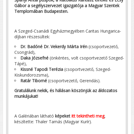
Gábor a segélyszervezet igazgatója a Magyar Szentek
Templomában Budapesten.
A Szeged-Csanádi Egyházmegyében Caritas Hungarica-
díjban részesültek:
Dr. Badóné Dr. Vekerdy Márta Irén
(csoportvezető,
Csongrád),
Daka Józsefné
(önkéntes, volt csoportvezető Szeged-
Tápé),
Kissné Tapodi Terézia
(csoportvezető, Szeged-
Kiskundorozsma),
Ratár Tiborné
(csoportvezető, Gerendás).
Gratulálunk nekik, és hálásan köszönjük az áldozatos
munkájukat!
A Galériában látható
képeket
itt tekintheti meg
,
készítette: Thaler Tamás (Magyar Kurír).