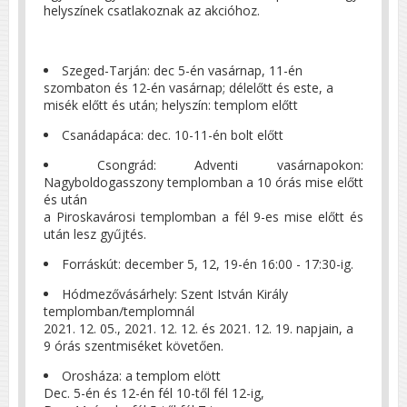
helyszínek csatlakoznak az akcióhoz.
Szeged-Tarján: dec 5-én vasárnap, 11-én
szombaton és 12-én vasárnap; délelőtt és este, a
misék előtt és után; helyszín: templom előtt
Csanádapáca: dec. 10-11-én bolt előtt
Csongrád: Adventi vasárnapokon:
Nagyboldogasszony templomban a 10 órás mise előtt
és után
a Piroskavárosi templomban a fél 9-es mise előtt és
után lesz gyűjtés.
Forráskút: december 5, 12, 19-én 16:00 - 17:30-ig.
Hódmezővásárhely: Szent István Király
templomban/templomnál
2021. 12. 05., 2021. 12. 12. és 2021. 12. 19. napjain, a
9 órás szentmiséket követően.
Orosháza: a templom elött
Dec. 5-én és 12-én fél 10-től fél 12-ig,