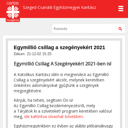
Szeged-Csanádi Egyházmegyei Karitász
Egymillió csillag a szegényekért 2021
Dátum: 21-12-02 15:25
Egymillió Csillag A Szegényekért 2021-ben is!
A Katolikus Karitász idén is megrendezi az Egymillió
Csillag a szegényekért akciót, melynek keretében
önkéntes adományokat gyűjtünk a szegények
megsegítésére.
Kérjük, ha teheti, segítsen Ön is!
Az Egymillió Csillag kezdeményezésről, mely
a Tárjátok ki a szíveteket! program keretében valósul
meg,
ide kattintva olvashat bővebben
.
Egyházmegyénkben ez évben az alábbi plébániákvagy