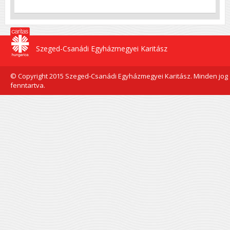
Szeged-Csanádi Egyházmegyei Karitász
© Copyright 2015 Szeged-Csanádi Egyházmegyei Karitász. Minden jog
fenntartva.