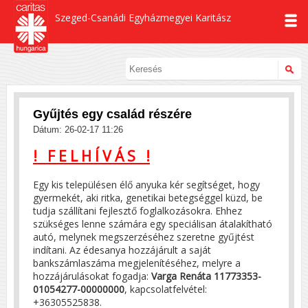
Szeged-Csanádi Egyházmegyei Karitász
Gyűjtés egy család részére
Dátum: 26-02-17 11:26
! F E L H Í V Á S !
Egy kis településen élő anyuka kér segítséget, hogy
gyermekét, aki ritka, genetikai betegséggel küzd, be
tudja szállítani fejlesztő foglalkozásokra. Ehhez
szükséges lenne számára egy speciálisan átalakítható
autó, melynek megszerzéséhez szeretne gyűjtést
indítani. Az édesanya hozzájárult a saját
bankszámlaszáma megjelenítéséhez, melyre a
hozzájárulásokat fogadja:
Varga Renáta 11773353-
01054277-00000000
, kapcsolatfelvétel:
+36305525838.