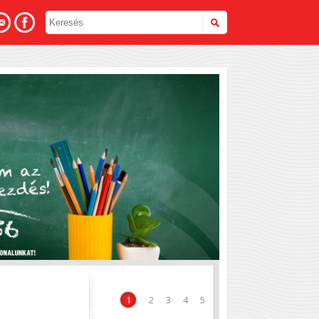
hoz
1
2
3
4
5