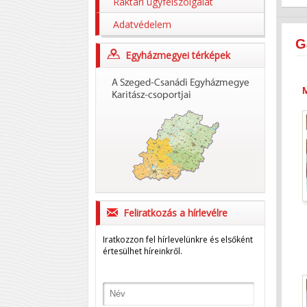
Raktári ügyfélszolgálat
Adatvédelem
G
Egyházmegyei térképek
Feliratkozás a hírlevélre
Iratkozzon fel hírlevelünkre és elsőként
értesülhet híreinkről.