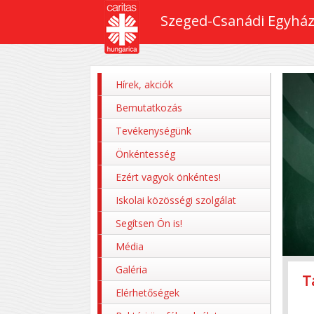
Szeged-Csanádi Egyház
Hírek, akciók
Bemutatkozás
Tevékenységünk
Önkéntesség
Ezért vagyok önkéntes!
Iskolai közösségi szolgálat
Segítsen Ön is!
Média
Galéria
T
Z
P
M
P
Elérhetőségek