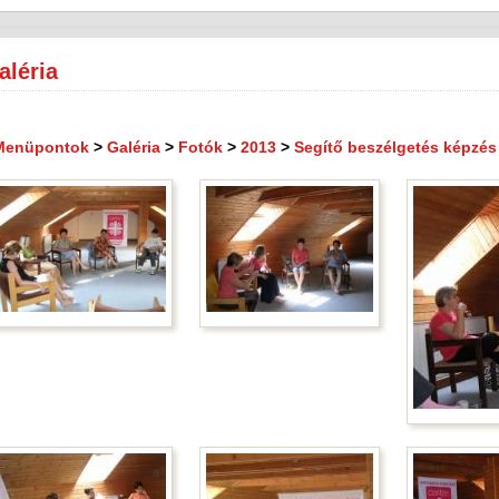
aléria
Menüpontok
>
Galéria
>
Fotók
>
2013
>
Segítő beszélgetés képzés