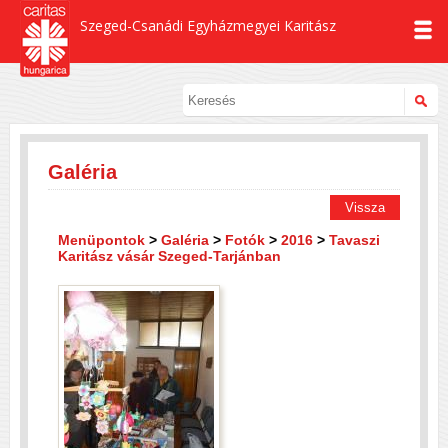
Szeged-Csanádi Egyházmegyei Karitász
Galéria
Vissza
Menüpontok
>
Galéria
>
Fotók
>
2016
>
Tavaszi
Karitász vásár Szeged-Tarjánban